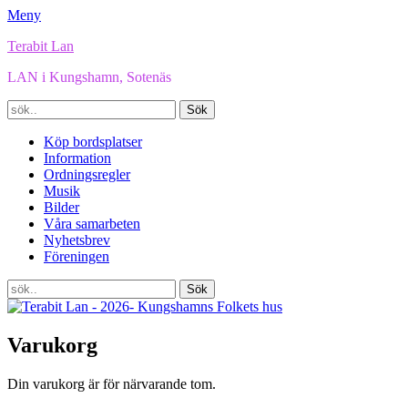
Meny
Terabit Lan
LAN i Kungshamn, Sotenäs
Sök
efter:
Facebook
E-
YouTube
Instagram
Spotify
Twitch
Länk
TikTok
Primär
Hoppa
Köp bordsplatser
post
till
Information
meny
innehåll
Ordningsregler
Musik
Bilder
Våra samarbeten
Nyhetsbrev
Föreningen
Sök
Sök
efter:
Varukorg
Din varukorg är för närvarande tom.