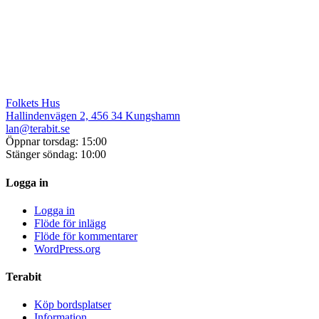
Folkets Hus
Hallindenvägen 2, 456 34 Kungshamn
lan@terabit.se
Öppnar torsdag: 15:00
Stänger söndag: 10:00
Logga in
Logga in
Flöde för inlägg
Flöde för kommentarer
WordPress.org
Terabit
Köp bordsplatser
Information