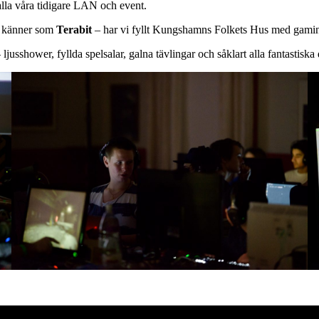
alla våra tidigare LAN och event.
ag känner som
Terabit
– har vi fyllt Kungshamns Folkets Hus med gaming,
ljusshower, fyllda spelsalar, galna tävlingar och såklart alla fantastiska 