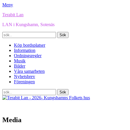
Meny
Terabit Lan
LAN i Kungshamn, Sotenäs
Sök
efter:
Facebook
E-
YouTube
Instagram
Spotify
Twitch
Länk
TikTok
Primär
Hoppa
Köp bordsplatser
post
till
Information
meny
innehåll
Ordningsregler
Musik
Bilder
Våra samarbeten
Nyhetsbrev
Föreningen
Sök
Sök
efter:
Media