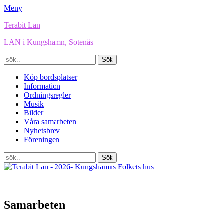
Meny
Terabit Lan
LAN i Kungshamn, Sotenäs
Sök
efter:
Facebook
E-
YouTube
Instagram
Spotify
Twitch
Länk
TikTok
Primär
Hoppa
Köp bordsplatser
post
till
Information
meny
innehåll
Ordningsregler
Musik
Bilder
Våra samarbeten
Nyhetsbrev
Föreningen
Sök
Sök
efter:
Samarbeten