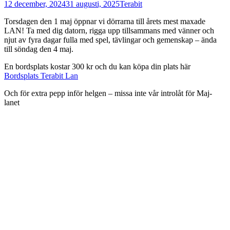
Publicerad
Författare
12 december, 2024
31 augusti, 2025
Terabit
den
Torsdagen den 1 maj öppnar vi dörrarna till årets mest maxade
LAN! Ta med dig datorn, rigga upp tillsammans med vänner och
njut av fyra dagar fulla med spel, tävlingar och gemenskap – ända
till söndag den 4 maj.
En bordsplats kostar 300 kr och du kan köpa din plats här
Bordsplats Terabit Lan
Och för extra pepp inför helgen – missa inte vår introlåt för Maj-
lanet