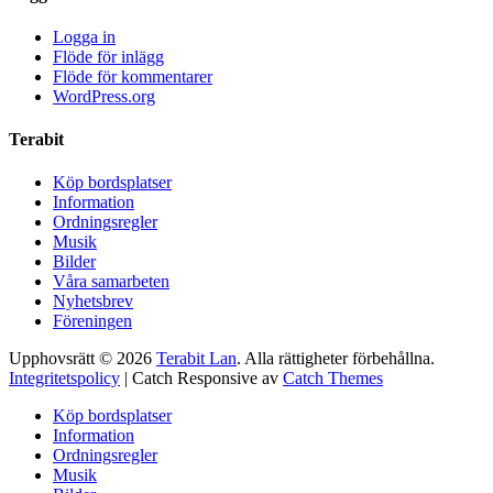
Logga in
Flöde för inlägg
Flöde för kommentarer
WordPress.org
Terabit
Köp bordsplatser
Information
Ordningsregler
Musik
Bilder
Våra samarbeten
Nyhetsbrev
Föreningen
Upphovsrätt © 2026
Terabit Lan
. Alla rättigheter förbehållna.
Integritetspolicy
| Catch Responsive av
Catch Themes
Rulla
Köp bordsplatser
upp
Information
Ordningsregler
Musik