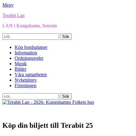
Meny
Terabit Lan
LAN i Kungshamn, Sotenäs
Sök
efter:
Facebook
E-
YouTube
Instagram
Spotify
Twitch
Länk
TikTok
Primär
Hoppa
Köp bordsplatser
post
till
Information
meny
innehåll
Ordningsregler
Musik
Bilder
Våra samarbeten
Nyhetsbrev
Föreningen
Sök
Sök
efter:
Köp din biljett till Terabit 25