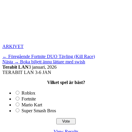
Kategorier
ARKIVET
Inläggsnavigering
Föregående
← Föregående
Fortnite DUO Tävling (Kill Race)
Nästa
inlägg:
Nästa →
Boka biljett ännu lättare med swish
inlägg:
Terabit LAN
3 januari, 2026
TERABIT LAN 3-6 JAN
Vilket spel är bäst?
Roblox
Fortnite
Mario Kart
Super Smash Bros
View Results